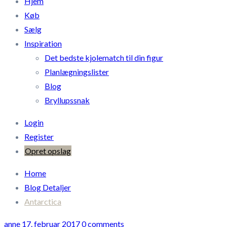
Hjem
Køb
Sælg
Inspiration
Det bedste kjolematch til din figur
Planlægningslister
Blog
Bryllupssnak
Login
Register
Opret opslag
Home
Blog Detaljer
Antarctica
anne
17. februar 2017
0 comments