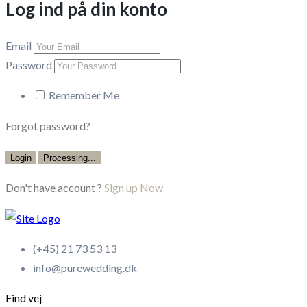
Log ind på din konto
Email
Password
Remember Me
Forgot password?
Login
Processing...
Don't have account ?
Sign up Now
(+45) 21 73 53 13
info@purewedding.dk
Find vej