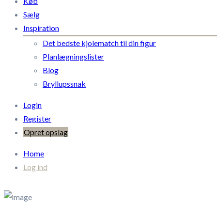
Køb
Sælg
Inspiration
Det bedste kjolematch til din figur
Planlægningslister
Blog
Bryllupssnak
Login
Register
Opret opslag
Home
Log ind