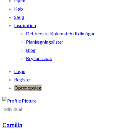
Hjem
Køb
Sælg
Inspiration
Det bedste kjolematch til din figur
Planlægningslister
Blog
Bryllupssnak
Login
Register
Opret opslag
Individual
Camilla