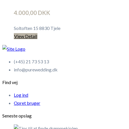
4.000,00 DKK
Soltoften 15 8830 Tjele
View Detail
(+45) 21 73 53 13
info@purewedding.dk
Find vej
Log ind
Opret bruger
Seneste opslag