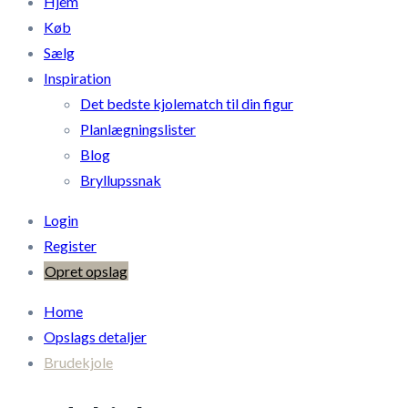
Hjem
Køb
Sælg
Inspiration
Det bedste kjolematch til din figur
Planlægningslister
Blog
Bryllupssnak
Login
Register
Opret opslag
Home
Opslags detaljer
Brudekjole