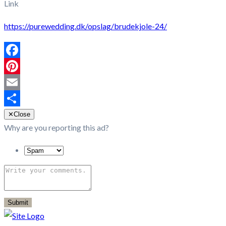
Link
https://purewedding.dk/opslag/brudekjole-24/
Facebook
Pinterest
Email
Share
✕
Close
Why are you reporting this ad?
Submit