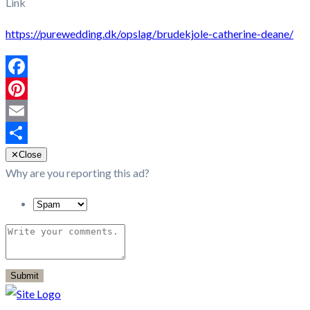
Link
https://purewedding.dk/opslag/brudekjole-catherine-deane/
Facebook
Pinterest
Email
Share
✕
Close
Why are you reporting this ad?
Submit