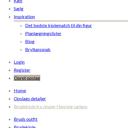
Køb
Sælg
Inspiration
Det bedste kjolematch til din figur
Planlægningslister
Blog
Bryllupssnak
Login
Register
Opret opslag
Home
Opslags detaljer
Brudekjole fra Jesper Høvring sælges
Bruds outfit
Brudekjole