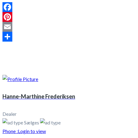
Facebook
Pinterest
Email
Share
Hanne-Marthine Frederiksen
Dealer
Sælges
Phone :
Login to view