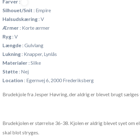
Farver
:
Silhouet/Snit
:
Empire
Halsudskæring
:
V
Ærmer
:
Korte ærmer
Ryg
:
V
Længde
:
Gulvlang
Lukning
:
Knapper, Lynlås
Materialer
:
Silke
Støtte
:
Nej
Location
:
Egernvej 6, 2000 Frederiksberg
Brudekjole fra Jesper Høvring, der aldrig er blevet brugt sælges (v
Brudekjolen er størrelse 36-38. Kjolen er aldrig blevet syet om e
skal blot stryges.