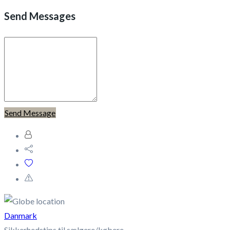
Send Messages
Send Message
Danmark
Sikkerhedstips til sælgere/købere