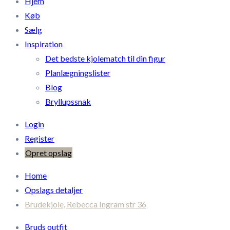
Hjem
Køb
Sælg
Inspiration
Det bedste kjolematch til din figur
Planlægningslister
Blog
Bryllupssnak
Login
Register
Opret opslag
Home
Opslags detaljer
Brudekjole, Rebecca Ingram str 36
Bruds outfit