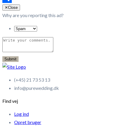
Share
✕
Close
Why are you reporting this ad?
Submit
(+45) 21 73 53 13
info@purewedding.dk
Find vej
Log ind
Opret bruger