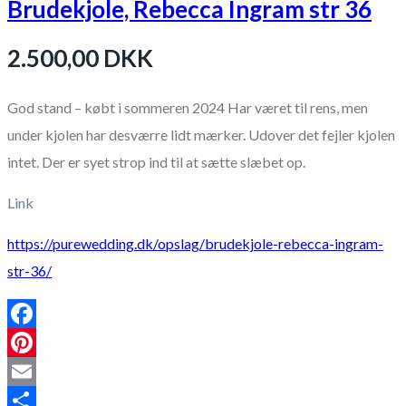
Brudekjole, Rebecca Ingram str 36
2.500,00 DKK
God stand – købt i sommeren 2024 Har været til rens, men
under kjolen har desværre lidt mærker. Udover det fejler kjolen
intet. Der er syet strop ind til at sætte slæbet op.
Link
https://purewedding.dk/opslag/brudekjole-rebecca-ingram-
str-36/
Facebook
Pinterest
Email