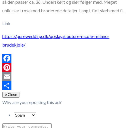
så den passer ca. 36. Underskørt og slør følger med. Meget
unik i sart rosa med broderede detaljer. Langt, flot slæb med fl...
Link
https://purewedding.dk/opslag/couture-nicole-milano-
brudekjole/
Facebook
Pinterest
Email
Share
✕
Close
Why are you reporting this ad?