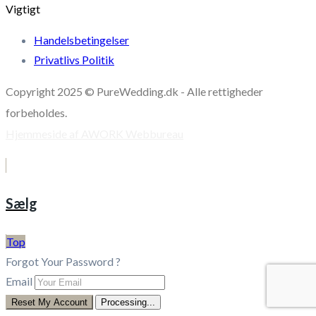
Vigtigt
Handelsbetingelser
Privatlivs Politik
Copyright 2025 © PureWedding.dk - Alle rettigheder
forbeholdes.
Hjemmeside af AWORK Webbureau
Sælg
Top
Forgot Your Password ?
Email
Reset My Account
Processing...