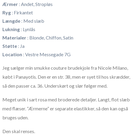
Ærmer
:
Andet, Stropløs
Ryg
:
Firkantet
Længde
:
Med slæb
Lukning
:
Lynlås
Materialer
:
Blonde, Chiffon, Satin
Støtte
:
Ja
Location
:
Vestre Messegade 7G
Jeg sælger min smukke couture brudekjole fra Nicole Milano,
købt i Panayotis. Den er en str. 38, men er syet til hos skrædder,
så den passer ca. 36. Underskørt og slør følger med.
Meget unik i sart rosa med broderede detaljer. Langt, flot slæb
med flæser. “Ærmerne” er separate elastikker, så den kan også
bruges uden.
Den skal renses.