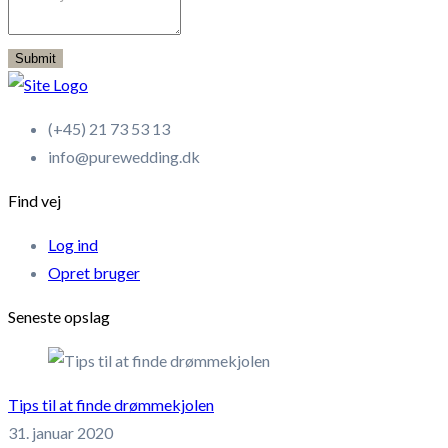
Submit
(+45) 21 73 53 13
info@purewedding.dk
Find vej
Log ind
Opret bruger
Seneste opslag
Tips til at finde drømmekjolen
31. januar 2020