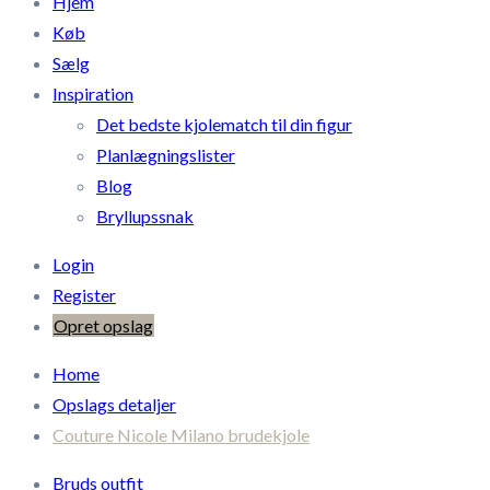
Hjem
Køb
Sælg
Inspiration
Det bedste kjolematch til din figur
Planlægningslister
Blog
Bryllupssnak
Login
Register
Opret opslag
Home
Opslags detaljer
Couture Nicole Milano brudekjole
Bruds outfit