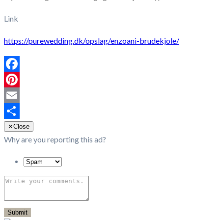
Link
https://purewedding.dk/opslag/enzoani-brudekjole/
Facebook
Pinterest
Email
Share
✕
Close
Why are you reporting this ad?
Submit