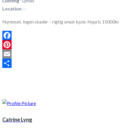
Lukning
:
Lynlås
Location
:
-
Nyrenset. Ingen skader – rigtig smuk kjole. Nypris 15000kr
Facebook
Pinterest
Email
Share
Catrine Lyng