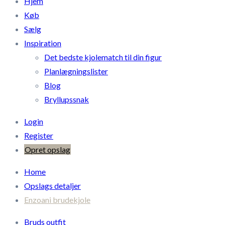
Hjem
Køb
Sælg
Inspiration
Det bedste kjolematch til din figur
Planlægningslister
Blog
Bryllupssnak
Login
Register
Opret opslag
Home
Opslags detaljer
Enzoani brudekjole
Bruds outfit