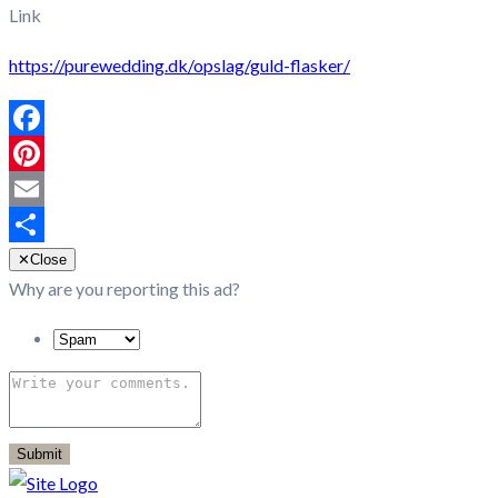
Link
https://purewedding.dk/opslag/guld-flasker/
Facebook
Pinterest
Email
Share
✕
Close
Why are you reporting this ad?
Submit