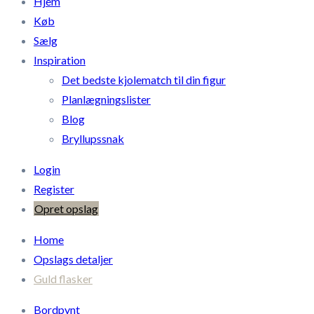
Hjem
Køb
Sælg
Inspiration
Det bedste kjolematch til din figur
Planlægningslister
Blog
Bryllupssnak
Login
Register
Opret opslag
Home
Opslags detaljer
Guld flasker
Bordpynt