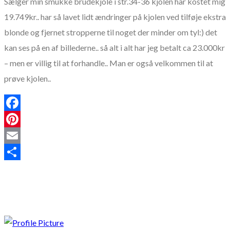
Sælger min smukke brudekjole i str.34-36 kjolen har kostet mig
19.749kr.. har så lavet lidt ændringer på kjolen ved tilføje ekstra
blonde og fjernet stropperne til noget der minder om tyl:) det
kan ses på en af billederne.. så alt i alt har jeg betalt ca 23.000kr
– men er villig til at forhandle.. Man er også velkommen til at
prøve kjolen..
Facebook
Pinterest
Email
Share