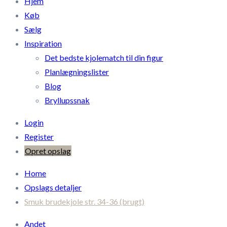
Hjem
Køb
Sælg
Inspiration
Det bedste kjolematch til din figur
Planlægningslister
Blog
Bryllupssnak
Login
Register
Opret opslag
Home
Opslags detaljer
Smuk brudekjole str. 34-36 (brugt)
Andet