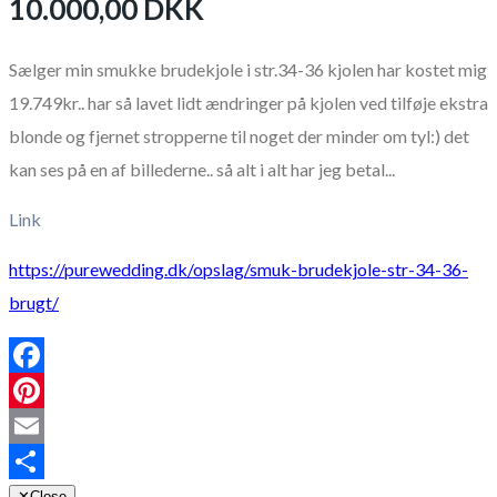
10.000,00 DKK
Sælger min smukke brudekjole i str.34-36 kjolen har kostet mig
19.749kr.. har så lavet lidt ændringer på kjolen ved tilføje ekstra
blonde og fjernet stropperne til noget der minder om tyl:) det
kan ses på en af billederne.. så alt i alt har jeg betal...
Link
https://purewedding.dk/opslag/smuk-brudekjole-str-34-36-
brugt/
Facebook
Pinterest
Email
Share
✕
Close