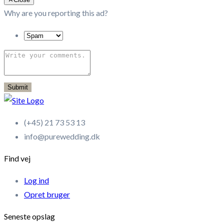
Why are you reporting this ad?
Submit
(+45) 21 73 53 13
info@purewedding.dk
Find vej
Log ind
Opret bruger
Seneste opslag