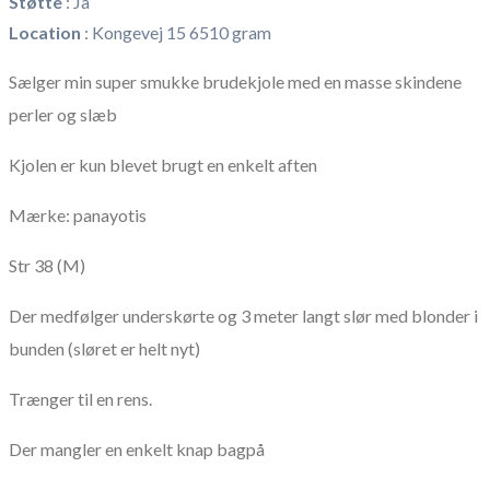
Støtte
:
Ja
Location
:
Kongevej 15 6510 gram
Sælger min super smukke brudekjole med en masse skindene
perler og slæb
Kjolen er kun blevet brugt en enkelt aften
Mærke: panayotis
Str 38 (M)
Der medfølger underskørte og 3 meter langt slør med blonder i
bunden (sløret er helt nyt)
Trænger til en rens.
Der mangler en enkelt knap bagpå