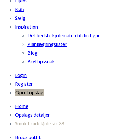
Hjem
Køb
Sælg
Inspiration
Det bedste kjolematch til din figur
Planlægningslister
Blog
Bryllupssnak
Login
Register
Opret opslag
Home
Opslags detaljer
Smuk brudekjole str 38
Bruds outfit