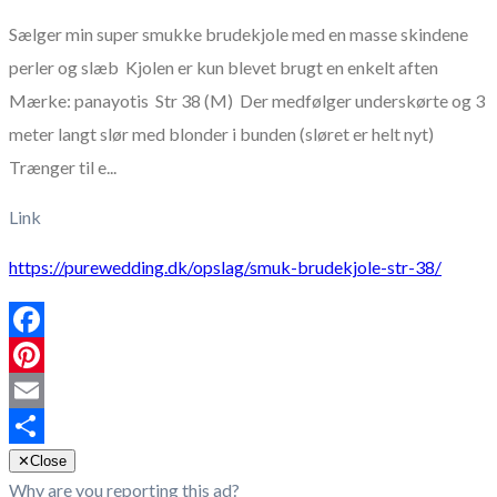
Sælger min super smukke brudekjole med en masse skindene
perler og slæb Kjolen er kun blevet brugt en enkelt aften
Mærke: panayotis Str 38 (M) Der medfølger underskørte og 3
meter langt slør med blonder i bunden (sløret er helt nyt)
Trænger til e...
Link
https://purewedding.dk/opslag/smuk-brudekjole-str-38/
Facebook
Pinterest
Email
Share
✕
Close
Why are you reporting this ad?