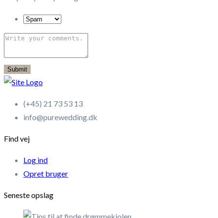
Submit
(+45) 21 73 53 13
info@purewedding.dk
Find vej
Log ind
Opret bruger
Seneste opslag