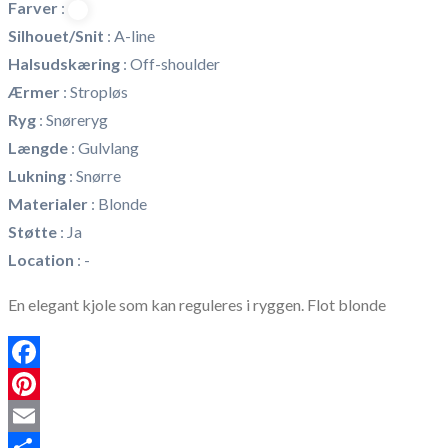
Farver
:
Silhouet/Snit
:
A-line
Halsudskæring
:
Off-shoulder
Ærmer
:
Stropløs
Ryg
:
Snøreryg
Længde
:
Gulvlang
Lukning
:
Snørre
Materialer
:
Blonde
Støtte
:
Ja
Location
:
-
En elegant kjole som kan reguleres i ryggen. Flot blonde
Facebook
Pinterest
Email