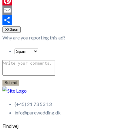
Facebook
Pinterest
Email
Share
✕
Close
Why are you reporting this ad?
Submit
(+45) 21 73 53 13
info@purewedding.dk
Find vej