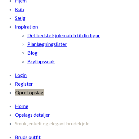
Hjem
Køb
Sælg
Inspiration
Det bedste kjolematch til din figur
Planlægningslister
Blog
Bryllupssnak
Login
Register
Opret opslag
Home
Opslags detaljer
Smuk, enkelt og elegant brudekjole
Bruds outfit