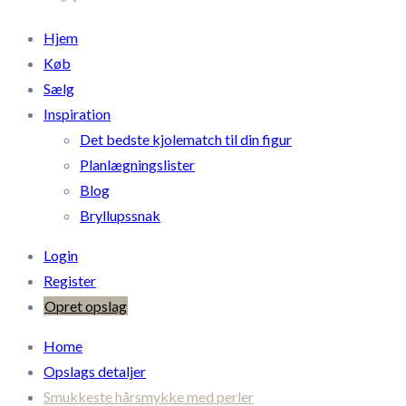
Hjem
Køb
Sælg
Inspiration
Det bedste kjolematch til din figur
Planlægningslister
Blog
Bryllupssnak
Login
Register
Opret opslag
Home
Opslags detaljer
Smukkeste hårsmykke med perler