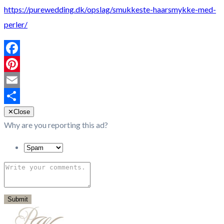
https://purewedding.dk/opslag/smukkeste-haarsmykke-med-
perler/
Facebook
Pinterest
Email
Share
✕
Close
Why are you reporting this ad?
Submit