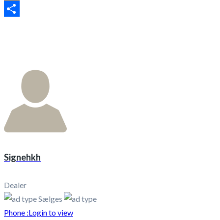
Email
Share
Signehkh
Dealer
Sælges
Phone :
Login to view