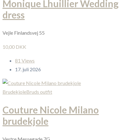
Monique Lhuillier Wedding
dress
Vejle Finlandsvej 55
10,00 DKK
81 Views
17. juli 2026
Brudekjole
Bruds outfit
Couture Nicole Milano
brudekjole
Vestre Messegade 7G