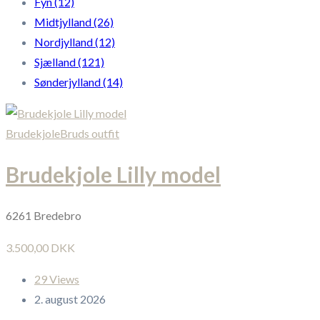
Fyn
(12)
Midtjylland
(26)
Nordjylland
(12)
Sjælland
(121)
Sønderjylland
(14)
Brudekjole
Bruds outfit
Brudekjole Lilly model
6261 Bredebro
3.500,00 DKK
29 Views
2. august 2026