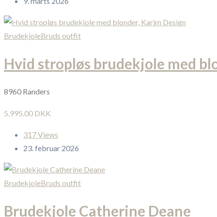
9. marts 2026
Brudekjole
Bruds outfit
Hvid stropløs brudekjole med bl
8960 Randers
5.995,00 DKK
317 Views
23. februar 2026
Brudekjole
Bruds outfit
Brudekjole Catherine Deane