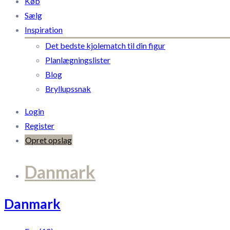
Køb
Sælg
Inspiration
Det bedste kjolematch til din figur
Planlægningslister
Blog
Bryllupssnak
Login
Register
Opret opslag
Danmark
Danmark