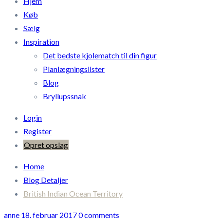
Hjem
Køb
Sælg
Inspiration
Det bedste kjolematch til din figur
Planlægningslister
Blog
Bryllupssnak
Login
Register
Opret opslag
Home
Blog Detaljer
British Indian Ocean Territory
anne
18. februar 2017
0 comments