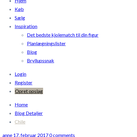
Hjem
Køb
Sælg
Inspiration
Det bedste kjolematch til din figur
Planlægningslister
Blog
Bryllupssnak
Login
Register
Opret opslag
Home
Blog Detaljer
Chile
anne
17. februar 2017
0 comments