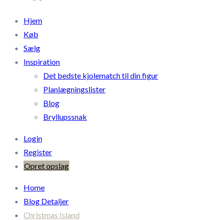
Hjem
Køb
Sælg
Inspiration
Det bedste kjolematch til din figur
Planlægningslister
Blog
Bryllupssnak
Login
Register
Opret opslag
Home
Blog Detaljer
Christmas Island