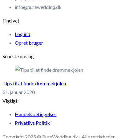
info@purewedding.dk
Find vej
Log ind
Opret bruger
Seneste opslag
Tips til at finde drømmekjolen
31. januar 2020
Vigtigt
Handelsbetingelser
Privatlivs Politik
Copyright 2025 © PureWedding.dk - Alle rettigheder