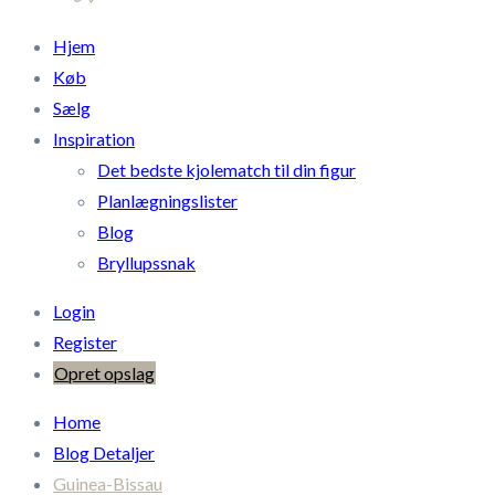
Hjem
Køb
Sælg
Inspiration
Det bedste kjolematch til din figur
Planlægningslister
Blog
Bryllupssnak
Login
Register
Opret opslag
Home
Blog Detaljer
Guinea-Bissau