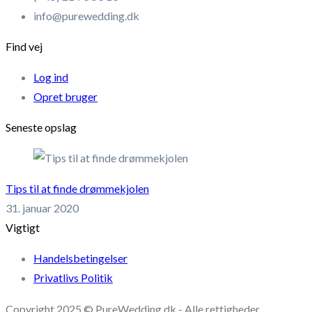
info@purewedding.dk
Find vej
Log ind
Opret bruger
Seneste opslag
Tips til at finde drømmekjolen
31. januar 2020
Vigtigt
Handelsbetingelser
Privatlivs Politik
Copyright 2025 © PureWedding.dk - Alle rettigheder