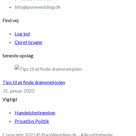
info@purewedding.dk
Find vej
Log ind
Opret bruger
Seneste opslag
Tips til at finde drømmekjolen
31. januar 2020
Vigtigt
Handelsbetingelser
Privatlivs Politik
Copyright 2025 © PureWedding.dk - Alle rettigheder