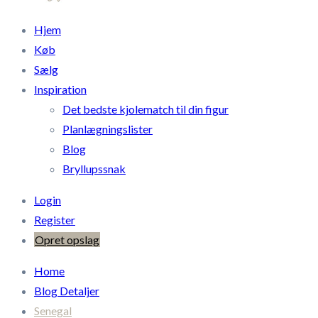
Hjem
Køb
Sælg
Inspiration
Det bedste kjolematch til din figur
Planlægningslister
Blog
Bryllupssnak
Login
Register
Opret opslag
Home
Blog Detaljer
Senegal