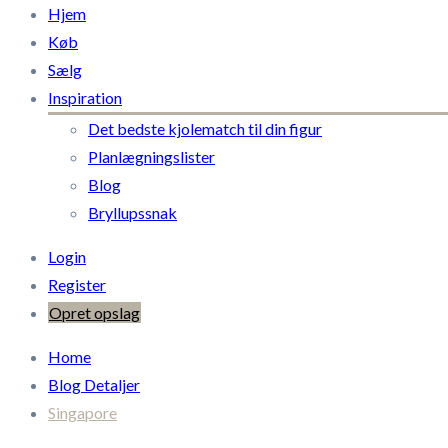
Hjem
Køb
Sælg
Inspiration
Det bedste kjolematch til din figur
Planlægningslister
Blog
Bryllupssnak
Login
Register
Opret opslag
Home
Blog Detaljer
Singapore